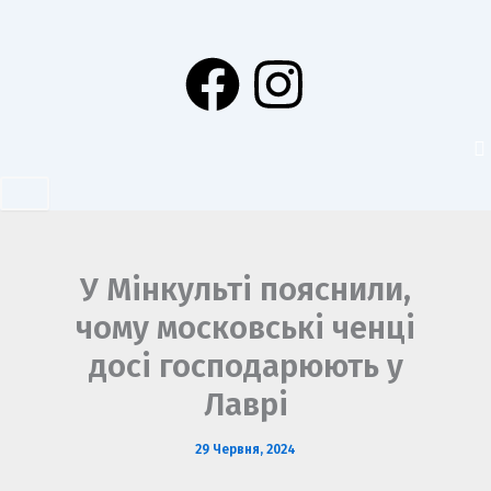
Перейти
до
F
I
вмісту
a
n
c
s
e
t
b
a
У Мінкульті пояснили,
чому московські ченці
o
g
досі господарюють у
o
r
Лаврі
k
a
29 Червня, 2024