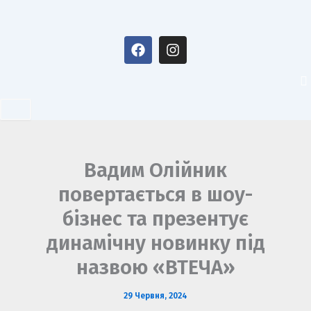
Перейти
до
F
I
вмісту
a
n
c
s
e
t
b
a
o
g
o
r
k
a
m
Вадим Олійник
повертається в шоу-
бізнес та презентує
динамічну новинку під
назвою «ВТЕЧА»
29 Червня, 2024