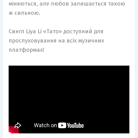
міняються, але любов залишається такою
ж сильною.
Сингл Liya Li «Тато» доступний для
прослуховування на всіх музичних
платформах!