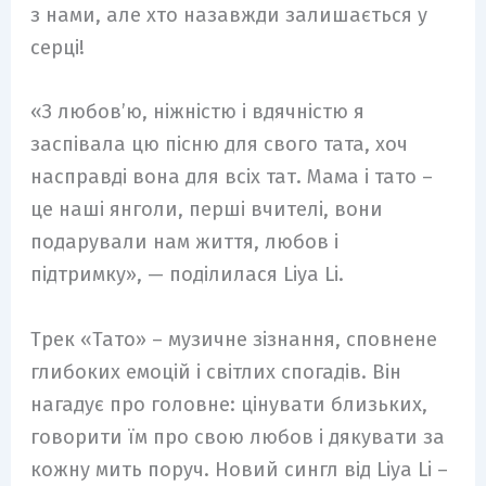
з нами, але хто назавжди залишається у
серці!
«З любов’ю, ніжністю і вдячністю я
заспівала цю пісню для свого тата, хоч
насправді вона для всіх тат. Мама і тато –
це наші янголи, перші вчителі, вони
подарували нам життя, любов і
підтримку», — поділилася Liya Li.
Трек «Тато» – музичне зізнання, сповнене
глибоких емоцій і світлих спогадів. Він
нагадує про головне: цінувати близьких,
говорити їм про свою любов і дякувати за
кожну мить поруч. Новий сингл від Liya Li –