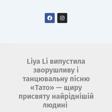
Перейти
до
F
I
вмісту
a
n
c
s
e
t
b
a
o
g
o
r
k
a
m
Liya Li випустила
зворушливу і
танцювальну пісню
«Тато» — щиру
присвяту найріднішій
людині