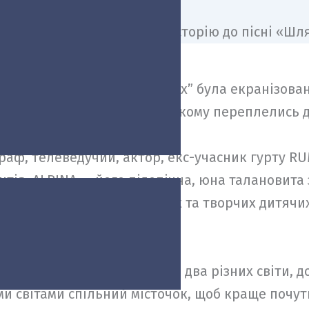
робіт SERAFÝN і ALBINA “Шлях” була екранізова
євого та ніжного відео, у якому переплелись д
раф, телеведучий, актор, екс-учасник гурту R
тів. ALBINA — його підопічна, юна талановита з
 на міжнародних вокальних та творчих дитячих
 пісенних заходах.
RAFÝN, в якій переплелись два різних світи, дор
и світами спільний місточок, щоб краще почути