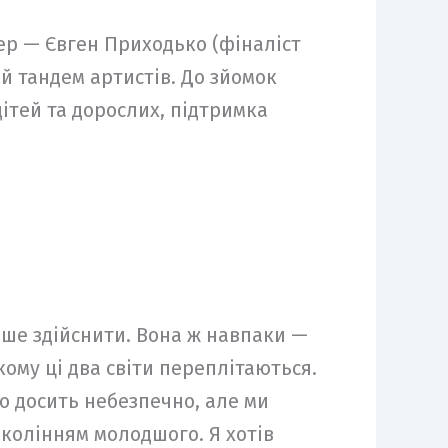
ер — Євген Приходько (фіналіст
й тандем артистів. До зйомок
дітей та дорослих, підтримка
идше здійснити. Вона ж навпаки —
кому ці два світи переплітаються.
ло досить небезпечно, але ми
колінням молодшого. Я хотів