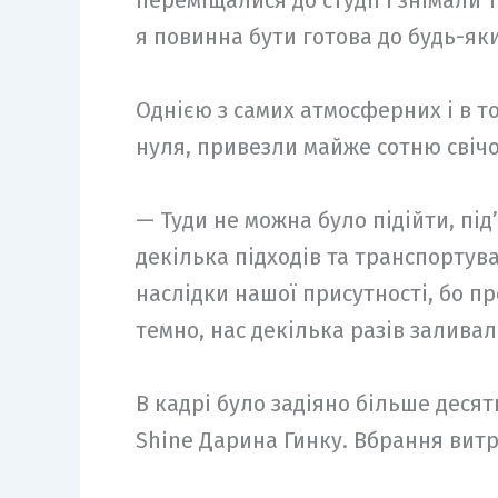
переміщалися до студії і знімали т
я повинна бути готова до будь-як
Однією з самих атмосферних і в т
нуля, привезли майже сотню свічо
— Туди не можна було підійти, під
декілька підходів та транспортув
наслідки нашої присутності, бо пр
темно, нас декілька разів залива
В кадрі було задіяно більше десят
Shine Дарина Гинку. Вбрання витри