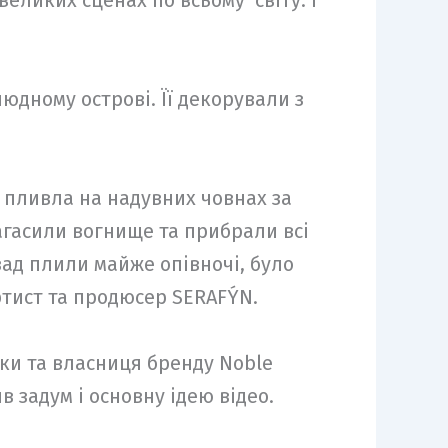
 великих сценах по всьому світу. І
юдному острові. Її декорували з
а пливла на надувних човнах за
загасили вогнище та прибрали всі
азад плили майже опівночі, було
артист та продюсер SERAFÝN.
тки та власниця бренду Noble
 задум і основну ідею відео.