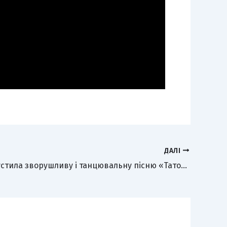
ДАЛІ
Liya Li випустила зворушливу і танцювальну пісню «Тато» — щиру присвяту найріднішій людині