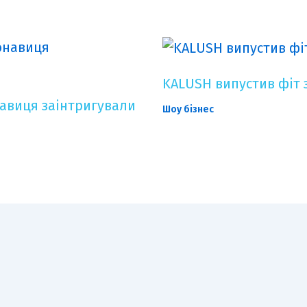
KALUSH випустив фіт 
онавиця заінтригували
Шоу бізнес