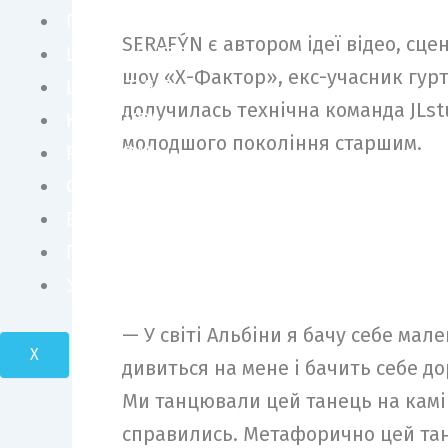
ПЕРСОНИ
SERAFÝN є автором ідеї відео, сц
ШОУ БІЗНЕС
шоу «Х-Фактор», екс-учасник гурт
LIFE STYLE
долучилась технічна команда JLstu
КУЛЬТУРА
молодшого покоління старшим.
FASHION
СУСПІЛЬСТВО
БІЗНЕС І ТЕХНОЛОГІЇ
ПОДОРОЖІ І КРАСА
УКРАЇНА І СВІТ
— У світі Альбіни я бачу себе мал
X
дивиться на мене і бачить себе до
Ми танцювали цей танець на камінн
справились. Метафорично цей тан