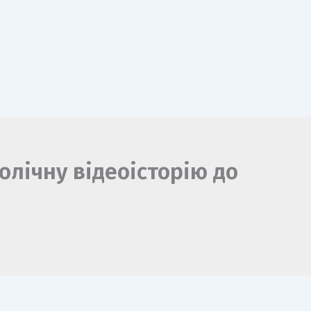
олічну відеоісторію до