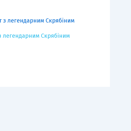
з легендарним Скрябіним