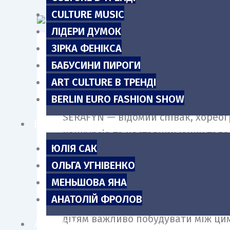
m
CULTURE MUSIC
ЛІДЕРИ ДУМОК
ЗІРКА ФЕНІКСА
БАБУСИНИ ПИРОГИ
Одна із самих особливих дуетних 
ART CULTURE В ТРЕНДІ
подробицями створення цього чутт
BERLIN EURO FASHION SHOW
SERAFÝN — відомий співак, хореог
БЛОГИ
конкурсів та наставник юних талан
ЮЛІЯ САК
отримала більше десятка перемог
ОЛЬГА УГНІВЕНКО
якості хедлайнера на міжнародних
МЕНЬШОВА ЯНА
АНАТОЛІЙ ФРОЛОВ
“Шлях” — пісня, написана самим SE
дітям важливо побудувати між цим
АНОНСИ