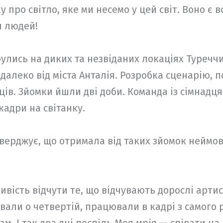
 про світло, яке ми несемо у цей світ. Воно є 
я людей!
булись на диких та незвіданих локаціях Туречч
далеко від міста Анталія. Розробка сценарію, 
ців. Зйомки йшли дві доби. Команда із сімнадц
кадри на світанку.
верджує, що отримала від таких зйомок неймові
вість відчути те, що відчувають дорослі артис
авали о четвертій, працювали в кадрі з самого