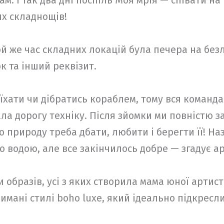
ам. І так два дні поспіль Моя мрія — співати на
их складнощів!
ой же час складних локацій була печера на безл
к та інший реквізит.
’їхати чи дібратись кораблем, тому вся команд
ала дорогу техніку. Після зйомки ми повністю 
о природу треба дбати, любити і берегти її! Н
ло водою, але все закінчилось добре — згадує 
и образів, усі з яких створила мама юної артис
мані стилі boho luxe, який ідеально підкреслив