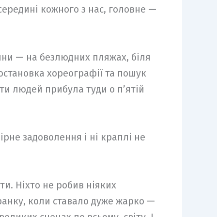
всередині кожного з нас, головне —
ини — на безлюдних пляжах, біля
постановка хореографії та пошук
яти людей прибула туди о п’ятій
рне задоволення і ні краплі не
ти. Ніхто не робив ніяких
 ранку, коли ставало дуже жарко —