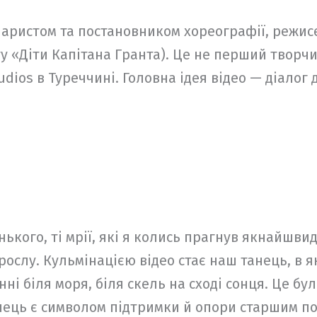
енаристом та постановником хореографії, режис
у «Діти Капітана Гранта). Це не перший творчи
dios в Туреччині. Головна ідея відео — діалог 
енького, ті мрії, які я колись прагнув якнайшв
рослу. Кульмінацією відео стає наш танець, в я
і біля моря, біля скель на сході сонця. Це бу
ець є символом підтримки й опори старшим по