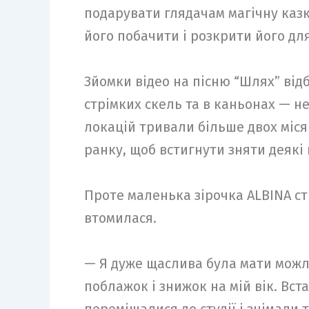
подарувати глядачам магічну казку
його побачити і розкрити його дл
Зйомки відео на пісню “Шлях” від
стрімких скель та в каньонах — не
локацій тривали більше двох міся
ранку, щоб встигнути зняти деякі 
Проте маленька зірочка ALBINA ст
втомилася.
— Я дуже щаслива була мати можли
поблажок і знижок на мій вік. Вст