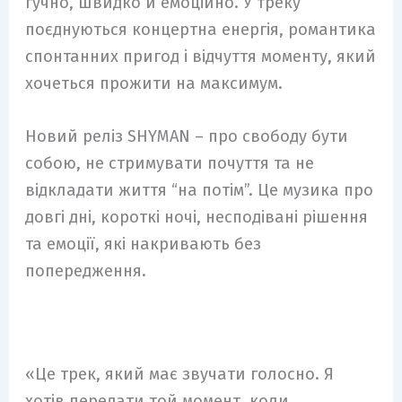
гучно, швидко й емоційно. У треку
поєднуються концертна енергія, романтика
спонтанних пригод і відчуття моменту, який
хочеться прожити на максимум.
Новий реліз SHYMAN – про свободу бути
собою, не стримувати почуття та не
відкладати життя “на потім”. Це музика про
довгі дні, короткі ночі, несподівані рішення
та емоції, які накривають без
попередження.
«Це трек, який має звучати голосно. Я
хотів передати той момент, коли