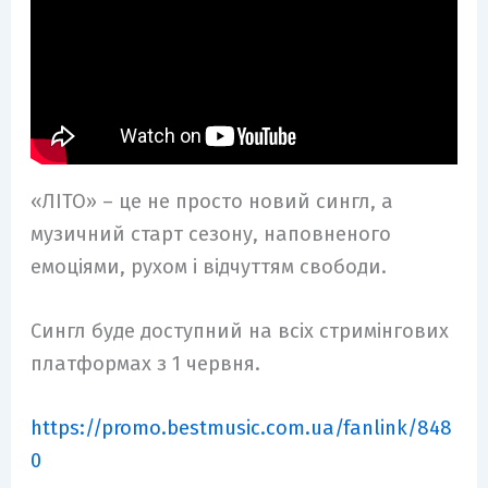
«ЛІТО» – це не просто новий сингл, а
музичний старт сезону, наповненого
емоціями, рухом і відчуттям свободи.
Сингл буде доступний на всіх стримінгових
платформах з 1 червня.
https://promo.bestmusic.com.ua/fanlink/848
0