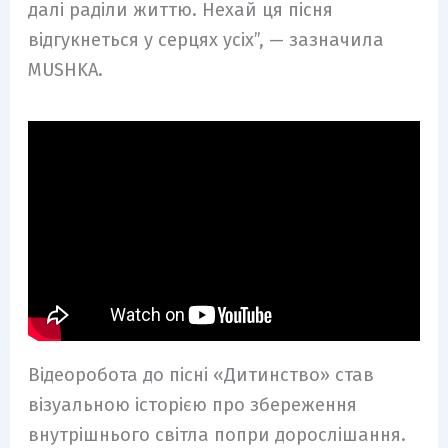
далі раділи життю. Нехай ця пісня
відгукнеться у серцях усіх”, — зазначила
MUSHKA.
Відеоробота до пісні «Дитинство» став
візуальною історією про збереження
внутрішнього світла попри дорослішання.