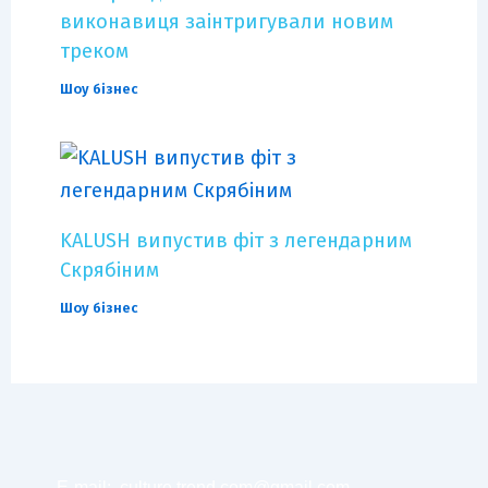
виконавиця заінтригували новим
треком
Шоу бізнес
KALUSH випустив фіт з легендарним
Скрябіним
Шоу бізнес
E-mail:
culture.trend.com@gmail.com