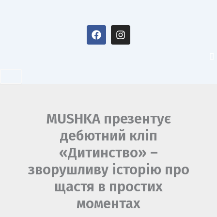
Перейти
до
F
I
вмісту
a
n
c
s
e
t
b
a
o
g
o
r
k
a
m
MUSHKA презентує
дебютний кліп
«Дитинство» –
зворушливу історію про
щастя в простих
моментах