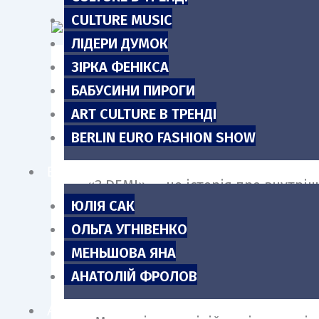
m
CULTURE MUSIC
ЛІДЕРИ ДУМОК
ЗІРКА ФЕНІКСА
БАБУСИНИ ПИРОГИ
Юна співачка DEMI презентує нов
ART CULTURE В ТРЕНДІ
звучання, зухвалість та тренди. О
BERLIN EURO FASHION SHOW
стало виконання не лише українс
БЛОГИ
«З DEMI» — це історія про внутрі
ЮЛІЯ САК
через музику. Авторами треку ста
ОЛЬГА УГНІВЕНКО
Бужинської та інших, та Дмитро Г
МЕНЬШОВА ЯНА
АНАТОЛІЙ ФРОЛОВ
АНОНСИ