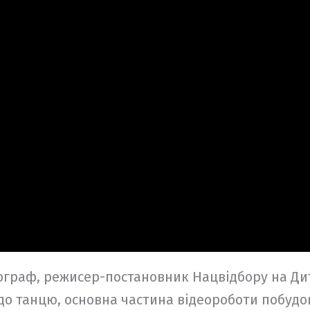
ограф, режисер-постановник Нацвідбору на Д
о танцю, основна частина відеороботи побудов