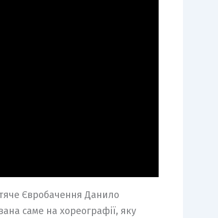
итяче Євробачення Данило
ана саме на хореографії, яку