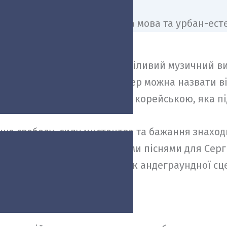
у відеороботу «З DEMI» — сміливий музичний в
собливістю пісні, яку відтепер можна назвати в
ькою мовою, а й підсилення корейською, яка п
шню свободу, силу мистецтва та бажання знаход
ли Ірина Батюк, відома своїми піснями для Сер
алян, відомий як представник андеграундної сце