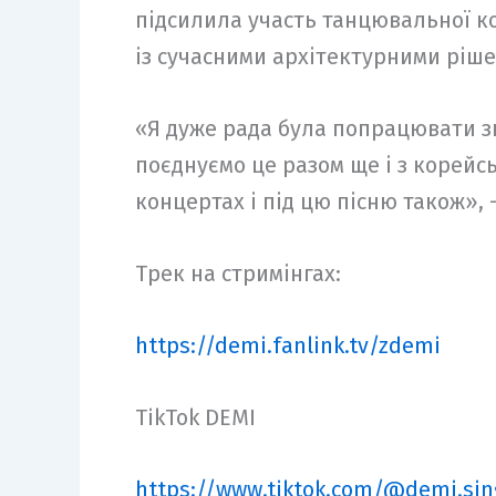
підсилила участь танцювальної ко
із сучасними архітектурними ріш
«Я дуже рада була попрацювати зн
поєднуємо це разом ще і з корей
концертах і під цю пісню також», 
Трек на стримінгах:
https://demi.fanlink.tv/zdemi
TikTok DEMI
https://www.tiktok.com/@demi.sin