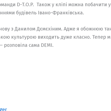
манди D-T.O.P. Також у кліпі можна побачити у
еннями будівель Івано-Франківська.
ову з Данилом Дємєхіним. Адже я обожнюю танц
ською культурою виходить дуже класно. Тепер 
— розповіла сама DEMI.
ger