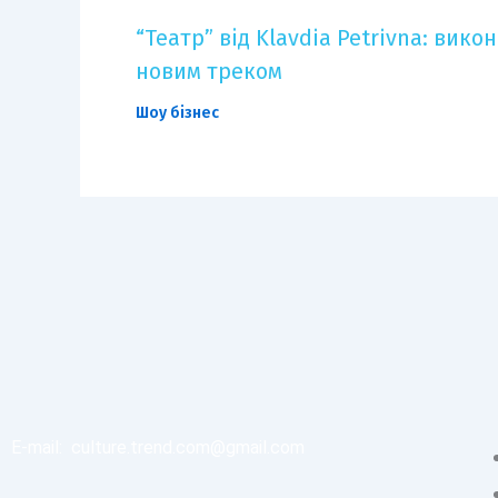
“Театр” від Klavdia Petrivna: вик
новим треком
Шоу бізнес
E-mail:
culture.trend.com@gmail.com