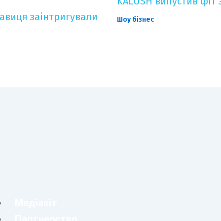
KALUSH випустив фіт 
онавиця заінтригували
Шоу бізнес
Медіакіт
Партнерство