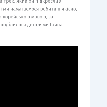
й трек, який би підкреслив
і ми намагаємося робити її якісно,
ю корейською мовою, за
 поділилася деталями Ірина