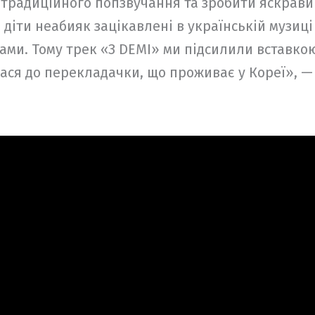
 традиційного попзвучання та зробити яскрави
 діти неабияк зацікавлені в українській музиці 
ами. Тому трек «З DEMI» ми підсилили вставко
ася до перекладачки, що проживає у Кореї», —