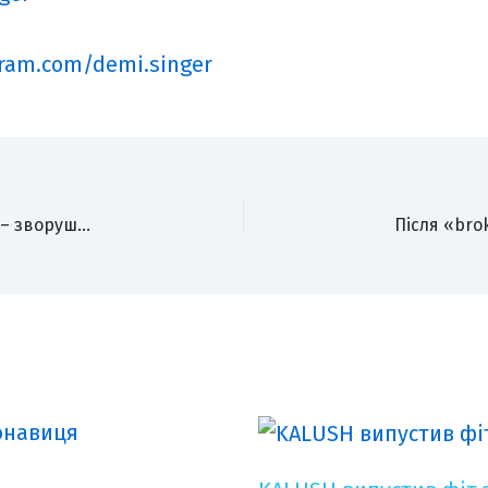
gram.com/demi.singer
MUSHKA презентує дебютний кліп «Дитинство» – зворушливу історію про щастя в простих моментах