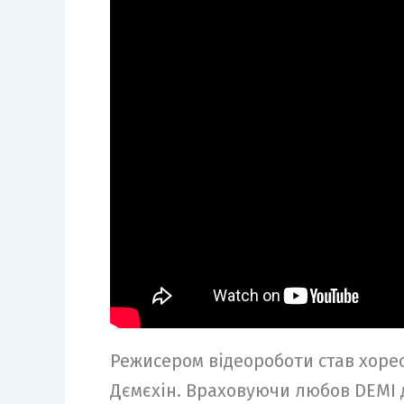
Режисером відеороботи став хоре
Дємєхін. Враховуючи любов DEMI д