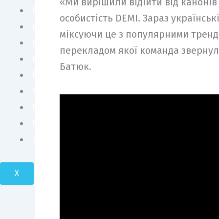
«Ми вирішили відійти від канонів
ПЕРСОНИ
особистість DEMI. Зараз українські
ШОУ БІЗНЕС
міксуючи це з популярними тренд
LIFE STYLE
перекладом якої команда звернул
КУЛЬТУРА
Батюк.
FASHION
СУСПІЛЬСТВО
БІЗНЕС І ТЕХНОЛОГІЇ
ПОДОРОЖІ І КРАСА
УКРАЇНА І СВІТ
X