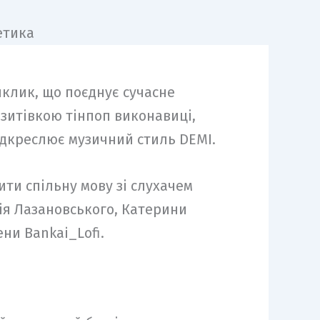
иклик, що поєднує сучасне
ізитівкою тінпоп виконавиці,
ідкреслює музичний стиль DEMI.
ити спільну мову зі слухачем
гія Лазановського, Катерини
ни Bankai_Lofi.