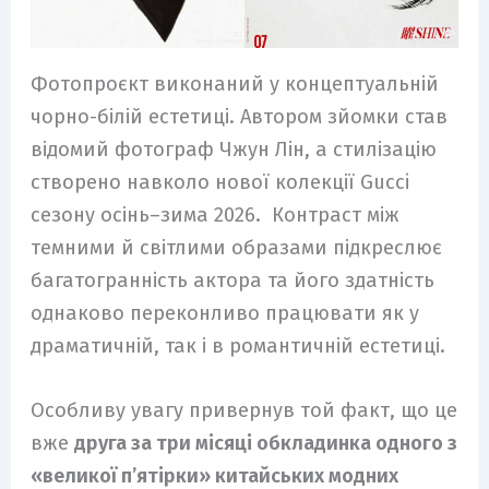
Фотопроєкт виконаний у концептуальній
чорно-білій естетиці. Автором зйомки став
відомий фотограф Чжун Лін, а стилізацію
створено навколо нової колекції Gucci
сезону осінь–зима 2026. Контраст між
темними й світлими образами підкреслює
багатогранність актора та його здатність
однаково переконливо працювати як у
драматичній, так і в романтичній естетиці.
Особливу увагу привернув той факт, що це
вже
друга за три місяці обкладинка одного з
«великої п’ятірки» китайських модних