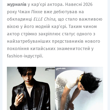
журналів
у кар’єрі актора. Навесні 2026
року Чжан Лінхе вже дебютував на
обкладинці
ELLE China
, що стало важливою
віхою у його модній кар’єрі. Таким чином
актор стрімко закріплює статус одного з
найзатребуваніших представників нового
покоління китайських знаменитостей у
fashion-індустрії.