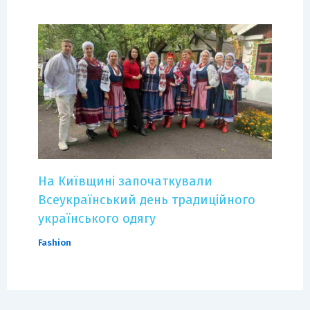
На Київщині започаткували
Всеукраїнський день традиційного
українського одягу
Fashion